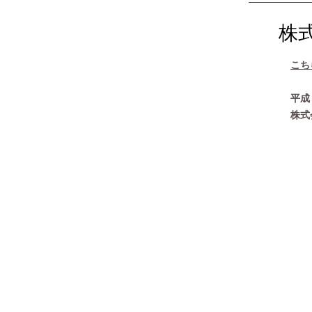
株
こち
平成
株式